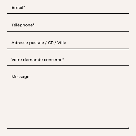
E-
mail*
(Nécessaire)
Téléphone*
(Nécessaire)
Adresse
postale
/
CP
Votre
/
demande
Ville
concerne*
Message
(Nécessaire)